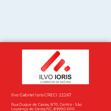
Ilvo Gabriel Ioris CRECI: 22267
Rua Duque de Caxias, 870, Centro - São
Lourenço do Oeste/SC, 89990-000