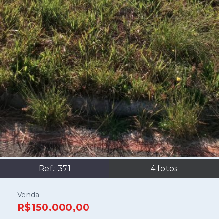
Ref.:
371
4
fotos
Venda
R$150.000,00