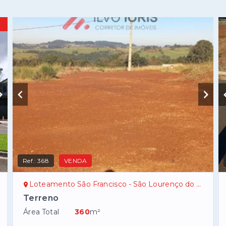
Ref.:
368
VENDA
Loteamento São Francisco - São Lourenço do Oeste/SC
Terreno
Área Total
360
m²