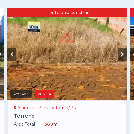
Pronto para construir
Ref.:
473
VENDA
Araucária Park - Vitorino/PR
Terreno
Área Total
360
m²