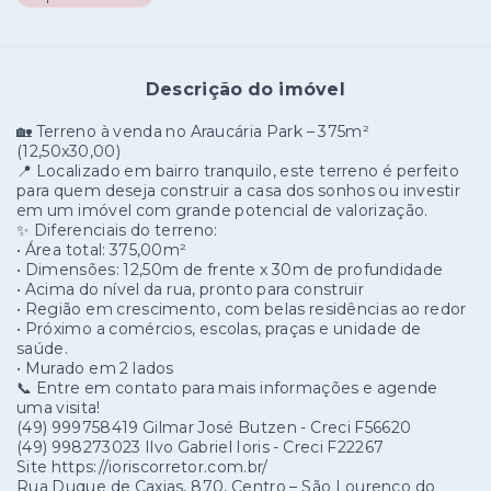
Descrição do imóvel
🏡 Terreno à venda no Araucária Park – 375m²
(12,50x30,00)
📍 Localizado em bairro tranquilo, este terreno é perfeito
para quem deseja construir a casa dos sonhos ou investir
em um imóvel com grande potencial de valorização.
✨ Diferenciais do terreno:
• Área total: 375,00m²
• Dimensões: 12,50m de frente x 30m de profundidade
• Acima do nível da rua, pronto para construir
• Região em crescimento, com belas residências ao redor
• Próximo a comércios, escolas, praças e unidade de
saúde.
• Murado em 2 lados
📞 Entre em contato para mais informações e agende
uma visita!
(49) 999758419 Gilmar José Butzen - Creci F56620
(49) 998273023 Ilvo Gabriel Ioris - Creci F22267
Site https://ioriscorretor.com.br/
Rua Duque de Caxias, 870, Centro – São Lourenço do