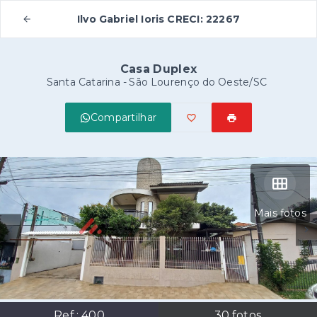
Ilvo Gabriel Ioris CRECI: 22267
Casa Duplex
Santa Catarina - São Lourenço do Oeste/SC
Compartilhar
Mais fotos
Ref.:
400
30
fotos