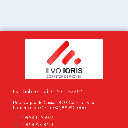
Ilvo Gabriel Ioris CRECI: 22267
Rua Duque de Caxias, 870, Centro - São
Lourenço do Oeste/SC, 89990-000
(49) 99827-3023
(49) 99975-8419