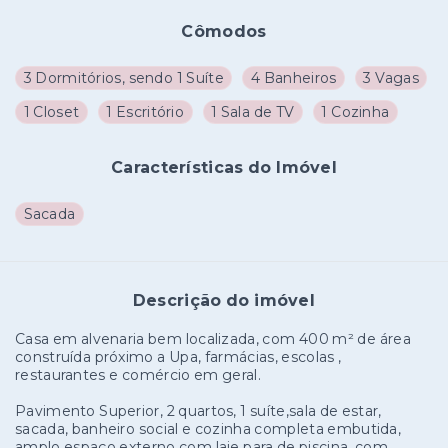
Cômodos
3 Dormitórios, sendo 1 Suíte
4 Banheiros
3 Vagas
1 Closet
1 Escritório
1 Sala de TV
1 Cozinha
Características do Imóvel
Sacada
Descrição do imóvel
Casa em alvenaria bem localizada, com 400 m² de área
construída próximo a Upa, farmácias, escolas ,
restaurantes e comércio em geral.
Pavimento Superior, 2 quartos, 1 suíte,sala de estar,
sacada, banheiro social e cozinha completa embutida,
amplo espaço externo com laje para de piscina, com