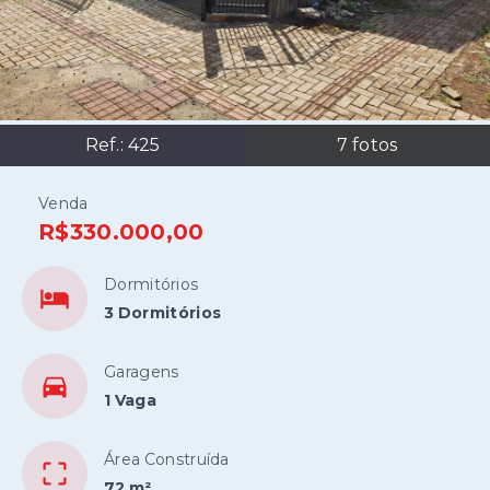
Ref.:
425
7
fotos
Venda
R$330.000,00
Dormitórios
3 Dormitórios
Garagens
1 Vaga
Área Construída
72 m²