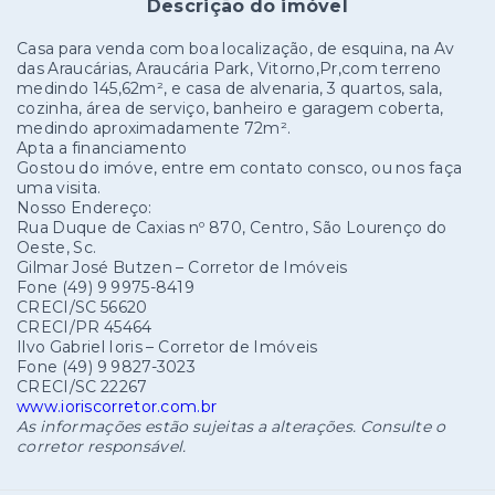
Descrição do imóvel
Casa para venda com boa localização, de esquina, na Av
das Araucárias, Araucária Park, Vitorno,Pr,com terreno
medindo 145,62m², e casa de alvenaria, 3 quartos, sala,
cozinha, área de serviço, banheiro e garagem coberta,
medindo aproximadamente 72m².
Apta a financiamento
Gostou do imóve, entre em contato consco, ou nos faça
uma visita.
Nosso Endereço:
Rua Duque de Caxias nº 870, Centro, São Lourenço do
Oeste, Sc.
Gilmar José Butzen – Corretor de Imóveis
Fone (49) 9 9975-8419
CRECI/SC 56620
CRECI/PR 45464
Ilvo Gabriel Ioris – Corretor de Imóveis
Fone (49) 9 9827-3023
CRECI/SC 22267
www.ioriscorretor.com.br
As informações estão sujeitas a alterações. Consulte o
corretor responsável.