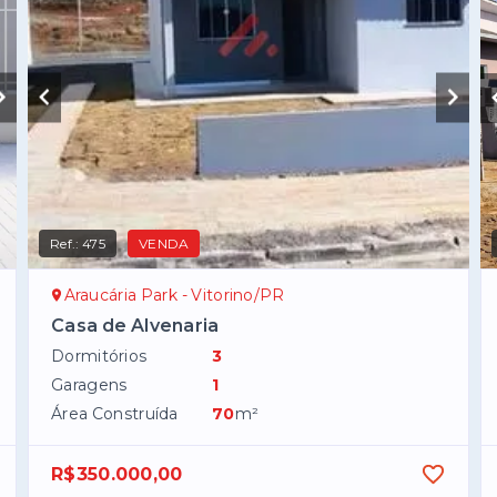
Ref.:
475
VENDA
Araucária Park - Vitorino/PR
Casa de Alvenaria
Dormitórios
3
Garagens
1
Área Construída
70
m²
R$350.000,00