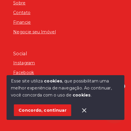
Sobre
Contato
Financie
Negocie seu Imóvel
Social
Instagram
Facebook
Esse site utiliza
cookies
, que possibilitam uma
melhor experiência de navegação.
Ao continuar,
Olá! Estamos disponíveis para te ajudar.
você concorda com o uso de
cookies
.
© Copyright 2026 - Ilvo Gabriel Ioris CRECI: 22267 -
Todos os direitos reservados
Concordo, continuar
SITE PARA IMOBILIARIA