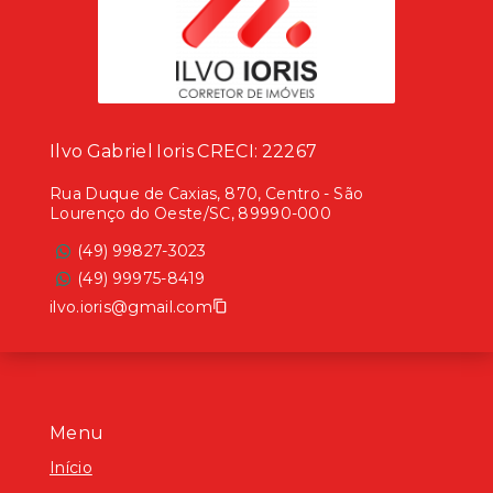
Ilvo Gabriel Ioris CRECI: 22267
Rua Duque de Caxias, 870, Centro - São
Lourenço do Oeste/SC, 89990-000
(49) 99827-3023
(49) 99975-8419
ilvo.ioris@gmail.com
Menu
Início