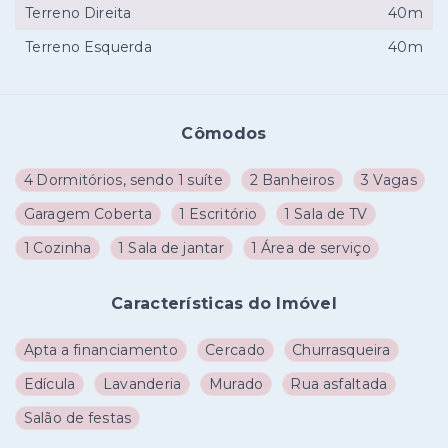
Terreno Direita
40m
Terreno Esquerda
40m
Cômodos
4 Dormitórios, sendo 1 suíte
2 Banheiros
3 Vagas
Garagem Coberta
1 Escritório
1 Sala de TV
1 Cozinha
1 Sala de jantar
1 Área de serviço
Características do Imóvel
Apta a financiamento
Cercado
Churrasqueira
Edícula
Lavanderia
Murado
Rua asfaltada
Salão de festas