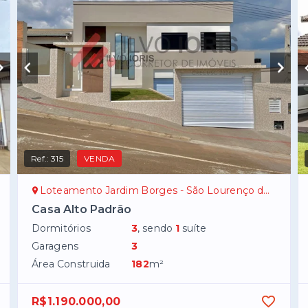
Ref.:
315
VENDA
Loteamento Jardim Borges - São Lourenço do Oeste/SC
Casa Alto Padrão
Dormitórios
3
, sendo
1
suíte
Garagens
3
Área Construida
182
m²
R$1.190.000,00