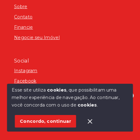
Sobre
Contato
Financie
Negocie seu Imóvel
Social
Instagram
Facebook
Esse site utiliza
cookies
, que possibilitam uma
melhor experiência de navegação.
Ao continuar,
Olá! Estamos disponíveis para te ajudar.
você concorda com o uso de
cookies
.
© Copyright 2026 - Ilvo Gabriel Ioris CRECI: 22267 -
Todos os direitos reservados
Concordo, continuar
SITE PARA IMOBILIARIA