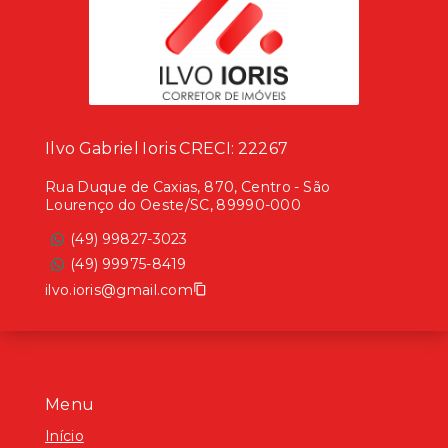
Ilvo Gabriel Ioris CRECI: 22267
Rua Duque de Caxias, 870, Centro - São
Lourenço do Oeste/SC, 89990-000
(49) 99827-3023
(49) 99975-8419
ilvo.ioris@gmail.com
Menu
Início