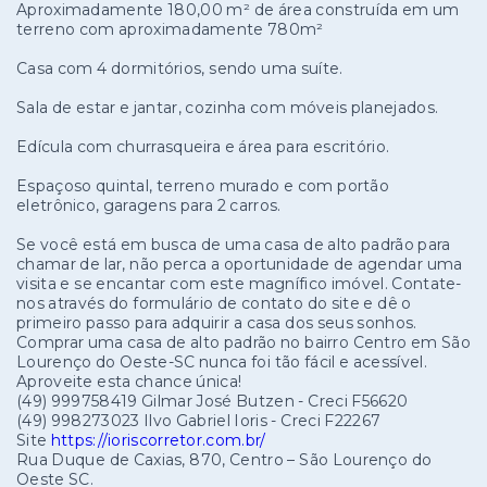
Aproximadamente 180,00 m² de área construída em um
terreno com aproximadamente 780m²
Casa com 4 dormitórios, sendo uma suíte.
Sala de estar e jantar, cozinha com móveis planejados.
Edícula com churrasqueira e área para escritório.
Espaçoso quintal, terreno murado e com portão
eletrônico, garagens para 2 carros.
Se você está em busca de uma casa de alto padrão para
chamar de lar, não perca a oportunidade de agendar uma
visita e se encantar com este magnífico imóvel. Contate-
nos através do formulário de contato do site e dê o
primeiro passo para adquirir a casa dos seus sonhos.
Comprar uma casa de alto padrão no bairro Centro em São
Lourenço do Oeste-SC nunca foi tão fácil e acessível.
Aproveite esta chance única!
(49) 999758419 Gilmar José Butzen - Creci F56620
(49) 998273023 Ilvo Gabriel Ioris - Creci F22267
Site
https://ioriscorretor.com.br/
Rua Duque de Caxias, 870, Centro – São Lourenço do
Oeste SC.