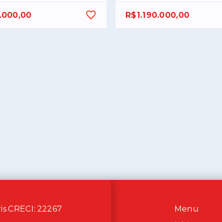
.000,00
R$1.190.000,00
ris CRECI: 22267
Menu