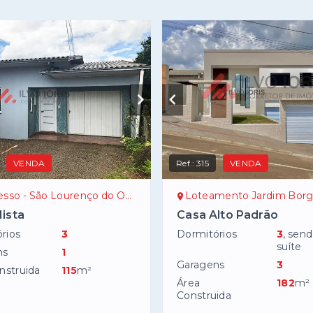
VENDA
Ref.:
315
VENDA
so - São Lourenço do Oeste/SC
Loteamento Jardim Borges - São Lourenço do
ista
Casa Alto Padrão
rios
3
Dormitórios
3
, sen
suíte
ns
1
Garagens
3
nstruida
115
m²
Área
182
m²
Construida