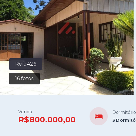
Ref.:
426
16
fotos
Venda
Dormitóri
R$800.000,00
3 Dormitó