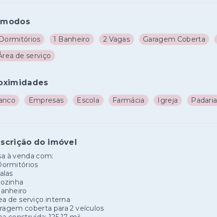
ômodos
 Dormitórios
1 Banheiro
2 Vagas
Garagem Coberta
Área de serviço
oximidades
anco
Empresas
Escola
Farmácia
Igreja
Padari
scrição do imóvel
sa à venda com:
Dormitórios
alas
Cozinha
Banheiro
a de serviço interna
agem coberta para 2 veículos