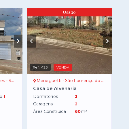
Usado
Ref.:
423
VENDA
 Oeste/SC
Meneguetti - São Lourenço do Oeste/SC
Casa de Alvenaria
do
1
Dormitórios
3
Garagens
2
Área Construída
60
m²