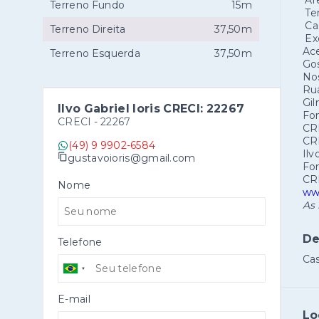
Áre
Terreno Fundo
15m
Ter
Cas
Terreno Direita
37,50m
Exc
Ace
Terreno Esquerda
37,50m
Gos
No
Rua
Gil
Ilvo Gabriel Ioris CRECI: 22267
Fon
CRECI -
22267
CR
CR
(49) 9 9902-6584
Ilv
gustavoioris@gmail.com
Fon
CR
Nome
www
As 
De
Telefone
Cas
E-mail
Lo