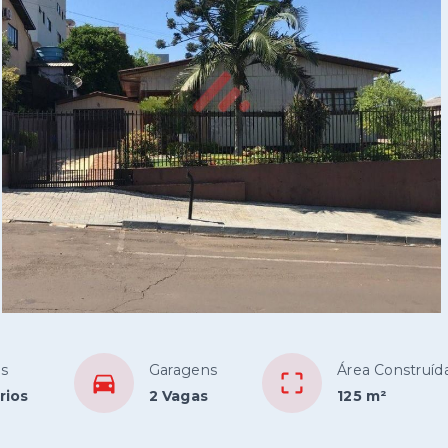
os
Garagens
Área Construíd
rios
2 Vagas
125 m²