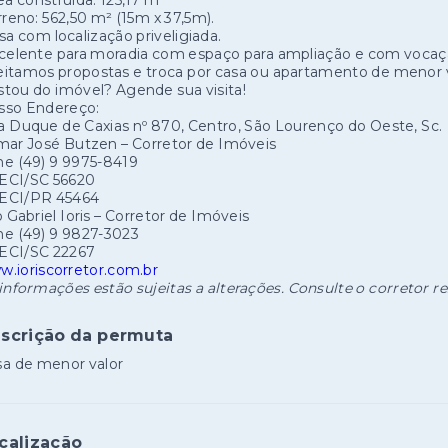
a construída: 125,17 m²
reno: 562,50 m² (15m x 37,5m).
a com localização priveligiada.
elente para moradia com espaço para ampliação e com vocaçã
itamos propostas e troca por casa ou apartamento de menor v
tou do imóvel? Agende sua visita!
sso Endereço:
 Duque de Caxias nº 870, Centro, São Lourenço do Oeste, Sc.
mar José Butzen – Corretor de Imóveis
e (49) 9 9975-8419
ECI/SC 56620
ECI/PR 45464
o Gabriel Ioris – Corretor de Imóveis
e (49) 9 9827-3023
ECI/SC 22267
.ioriscorretor.com.br
informações estão sujeitas a alterações. Consulte o corretor r
scrição da permuta
a de menor valor
calização