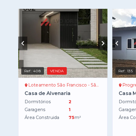
Ref.:
408
VENDA
Ref.:
135
Loteamento São Francisco - São Lourenço do Oeste/SC
Progres
Casa de Alvenaria
Casa M
Dormitórios
2
Dormitó
Garagens
1
Garage
Área Construida
75
m²
Área Co