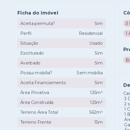
Ficha do imóvel
C
Aceita permuta?
Sim
3
Perfil
Residencial
1 
Situação
Usado
Pr
Escriturado
Sim
B
Averbado
Sim
Possui mobília?
Sem mobília
Aceita Financiamento
Sim
De
Área Privativa
125m²
Ca
3 
Área Construída
125m²
2 s
1 
Terreno Área Total
562m²
1 
Áre
Terreno Frente
15m
Gar