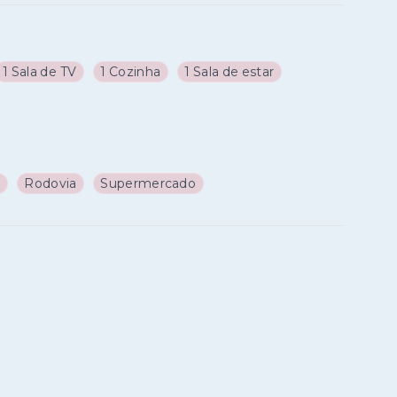
1 Sala de TV
1 Cozinha
1 Sala de estar
a
Rodovia
Supermercado