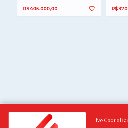
R$405.000,00
R$370
Ilvo Gabriel Io