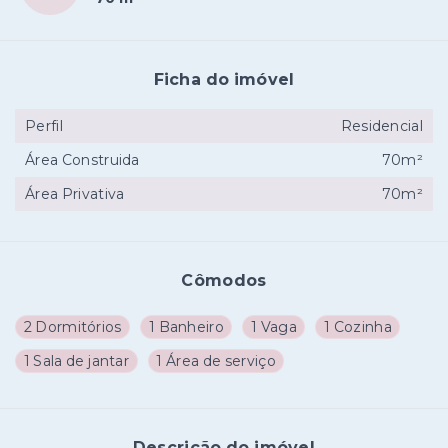
Ficha do imóvel
Perfil
Residencial
Área Construida
70m²
Área Privativa
70m²
Cômodos
2 Dormitórios
1 Banheiro
1 Vaga
1 Cozinha
1 Sala de jantar
1 Área de serviço
Descrição do imóvel