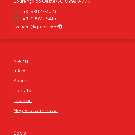
Lourenço do Oeste/SC, 89990-000
(49) 99827-3023
(49) 99975-8419
ilvo.ioris@gmail.com
Menu
Início
Sobre
Contato
Financie
Negocie seu Imóvel
Social