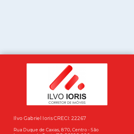
Ilvo Gabriel Ioris CRECI: 22267
Rua Duque de Caxias, 870, Centro - São