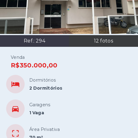
Ref.:
294
12
fotos
Venda
R$350.000,00
Dormitórios
2 Dormitórios
Garagens
1 Vaga
Área Privativa
70 m²