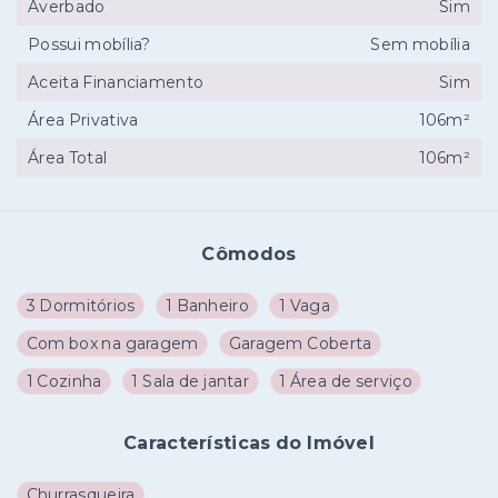
Averbado
Sim
Possui mobília?
Sem mobília
Aceita Financiamento
Sim
Área Privativa
106m²
Área Total
106m²
Cômodos
3 Dormitórios
1 Banheiro
1 Vaga
Com box na garagem
Garagem Coberta
1 Cozinha
1 Sala de jantar
1 Área de serviço
Características do Imóvel
Churrasqueira