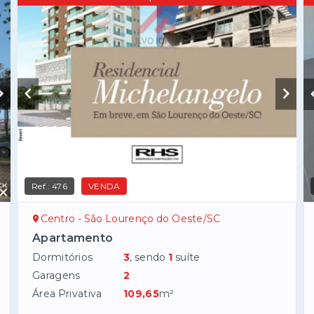
Ref.:
476
VENDA
Centro - São Lourenço do Oeste/SC
Apartamento
Dormitórios
3
, sendo
1
suíte
Garagens
2
Área Privativa
109,65
m²