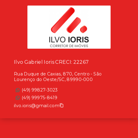
Ilvo Gabriel Ioris CRECI: 22267
Rua Duque de Caxias, 870, Centro - São
Lourenço do Oeste/SC, 89990-000
(49) 99827-3023
(49) 99975-8419
ilvo.ioris@gmail.com