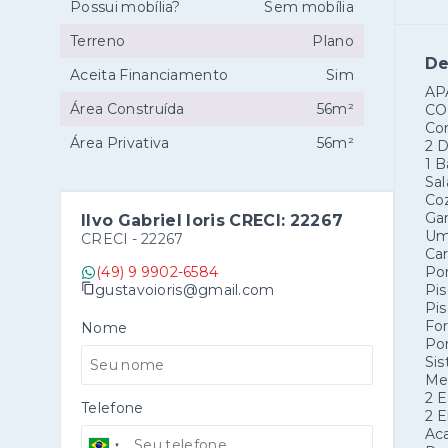
Possui mobília?
Sem mobília
Terreno
Plano
De
Aceita Financiamento
Sim
AP
Área Construída
56m²
CO
Co
Área Privativa
56m²
2 D
1 B
Sal
Coz
Ga
Ilvo Gabriel Ioris CRECI: 22267
Uma
CRECI -
22267
Car
(49) 9 9902-6584
Por
gustavoioris@gmail.com
Pis
Pis
Fo
Nome
Pon
Si
Med
2 
Telefone
2 E
Ac