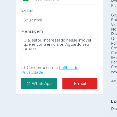
Por
Esp
E-mail
Go
Ent
Val
No
Mensagem
Rua
Gil
Fo
Cre
Cre
Ilv
Fon
Cre
Concordo com a
Política de
www
Privacidade
As 
WhatsApp
E-mail
Lo
Rua