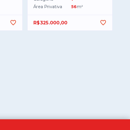
Área Privativa
56
m²
R$325.000,00