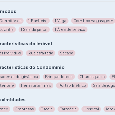
ômodos
 Dormitórios
1 Banheiro
1 Vaga
Com box na garagem
 Cozinha
1 Sala de jantar
1 Área de serviço
racterísticas do Imóvel
s individual
Rua asfaltada
Sacada
racterísticas do Condomínio
cademia de ginástica
Brinquedoteca
Churrasqueira
E
nterfone
Permite animais
Portão Elétrico
Sala de jog
oximidades
anco
Empresas
Escola
Farmácia
Hospital
Igrej