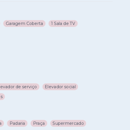
Garagem Coberta
1 Sala de TV
levador de serviço
Elevador social
os
a
Padaria
Praça
Supermercado