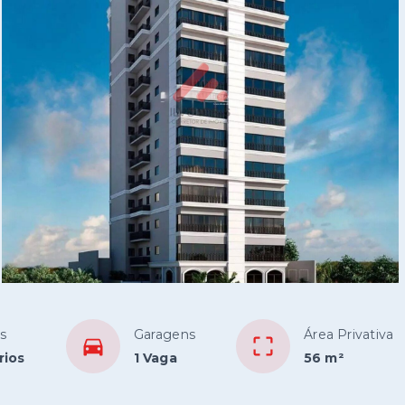
s
Garagens
Área Privativa
rios
1 Vaga
56 m²