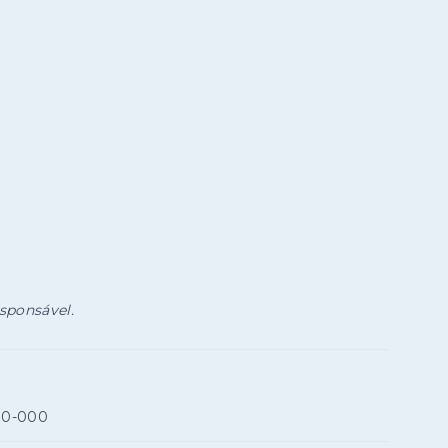
esponsável.
90-000