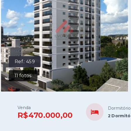
Ref.:
459
11
fotos
Venda
Dormitório
R$470.000,00
2 Dormitó