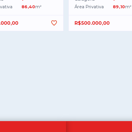
vativa
86,40
m²
Área Privativa
89,10
m²
.000,00
R$500.000,00