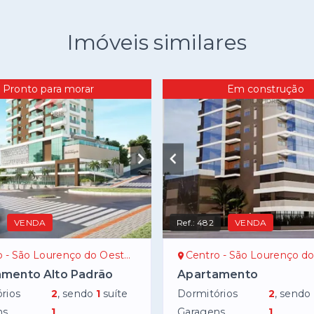
Imóveis similares
Pronto para morar
Em construção
VENDA
Ref.:
482
VENDA
 - São Lourenço do Oeste/SC
Centro - São Lourenço do Oe
mento Alto Padrão
Apartamento
rios
2
, sendo
1
suíte
Dormitórios
2
, sendo
ns
1
Garagens
1