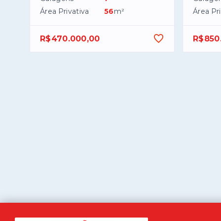
Área Privativa
56
m²
Área Pri
R$470.000,00
R$850