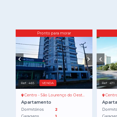
Pronto para morar
Ref.:
465
VENDA
Ref.:
471
Centro - São Lourenço do Oeste/SC
Centro
Apartamento
Aparta
Dormitórios
2
Dormitó
Garagens
1
Garage