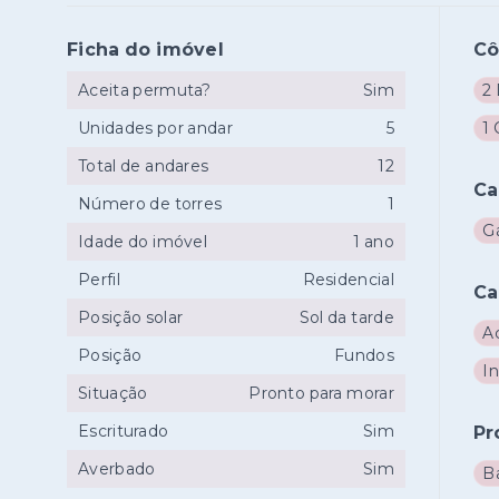
Ficha do imóvel
C
Aceita permuta?
Sim
2
Unidades por andar
5
1
Total de andares
12
Ca
Número de torres
1
Gá
Idade do imóvel
1 ano
Perfil
Residencial
Ca
Posição solar
Sol da tarde
A
Posição
Fundos
I
Situação
Pronto para morar
Escriturado
Sim
Pr
Averbado
Sim
B