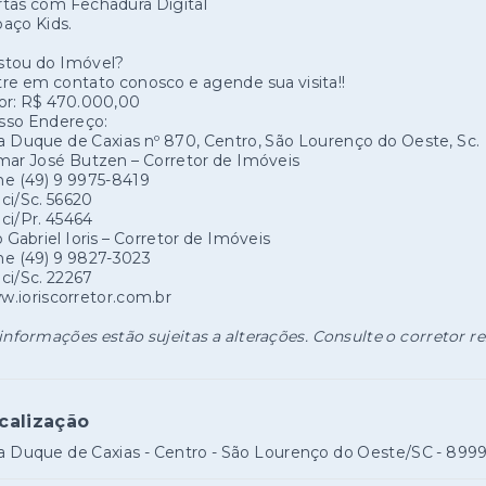
tas com Fechadura Digital
aço Kids.
stou do Imóvel?
re em contato conosco e agende sua visita!!
or: R$ 470.000,00
sso Endereço:
 Duque de Caxias nº 870, Centro, São Lourenço do Oeste, Sc.
mar José Butzen – Corretor de Imóveis
ne (49) 9 9975-8419
ci/Sc. 56620
ci/Pr. 45464
o Gabriel Ioris – Corretor de Imóveis
e (49) 9 9827-3023
ci/Sc. 22267
.ioriscorretor.com.br
informações estão sujeitas a alterações. Consulte o corretor r
calização
 Duque de Caxias - Centro - São Lourenço do Oeste/SC
- 899