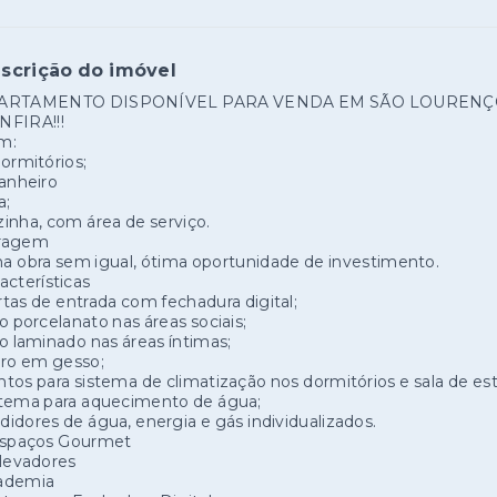
scrição do imóvel
ARTAMENTO DISPONÍVEL PARA VENDA EM SÃO LOURENÇO D
NFIRA!!!
m:
ormitórios;
anheiro
a;
inha, com área de serviço.
ragem
 obra sem igual, ótima oportunidade de investimento.
acterísticas
tas de entrada com fechadura digital;
o porcelanato nas áreas sociais;
o laminado nas áreas íntimas;
rro em gesso;
tos para sistema de climatização nos dormitórios e sala de est
stema para aquecimento de água;
idores de água, energia e gás individualizados.
Espaços Gourmet
levadores
ademia