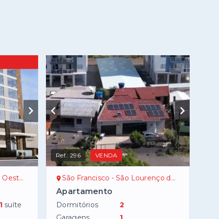
Ref.:
296
VENDA
ste/SC
São Francisco - São Lourenço do Oeste/SC
Apartamento
1
suíte
Dormitórios
2
Garagens
1